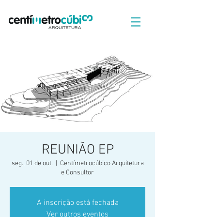
REUNIÃO EP
seg., 01 de out.
  |  
Centímetrocúbico Arquitetura
e Consultor
A inscrição está fechada
Ver outros eventos